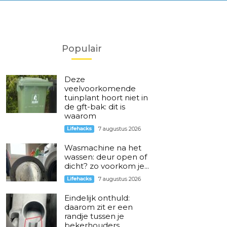
Populair
Deze
veelvoorkomende
tuinplant hoort niet in
de gft-bak: dit is
waarom
Lifehacks
7 augustus 2026
Wasmachine na het
wassen: deur open of
dicht? zo voorkom je...
Lifehacks
7 augustus 2026
Eindelijk onthuld:
daarom zit er een
randje tussen je
bekerhouders