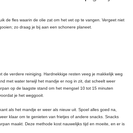
ik de fles waarin de olie zat om het vet op te vangen. Vergeet niet
ooien; zo draag je bij aan een schonere planeet.
met de verdere reiniging. Hardnekkige resten veeg je makkelijk weg
and met water terwijl het mandje er nog in zit, dat scheelt weer
uurpan op de laagste stand om het mengsel 10 tot 15 minuten
voordat je het weggooit.
ant als het mandje er weer als nieuw uit. Spoel alles goed na,
 weer klaar om te genieten van frietjes of andere snacks. Snacks
tuurpan maakt. Deze methode kost nauwelijks tijd en moeite, en er is