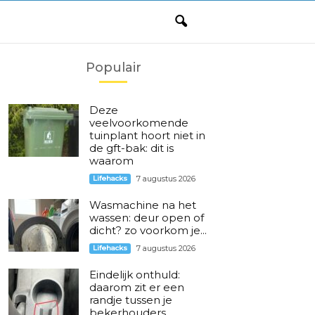
Populair
Deze
veelvoorkomende
tuinplant hoort niet in
de gft-bak: dit is
waarom
Lifehacks
7 augustus 2026
Wasmachine na het
wassen: deur open of
dicht? zo voorkom je...
Lifehacks
7 augustus 2026
Eindelijk onthuld:
daarom zit er een
randje tussen je
bekerhouders