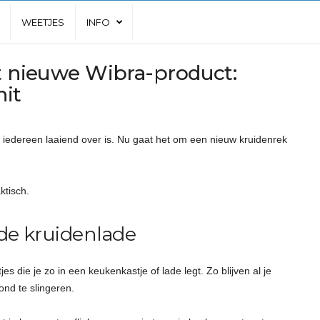
WEETJES
INFO
it nieuwe Wibra-product:
hit
r iedereen laaiend over is. Nu gaat het om een nieuw kruidenrek
tisch.
de kruidenlade
s die je zo in een keukenkastje of lade legt. Zo blijven al je
rond te slingeren.