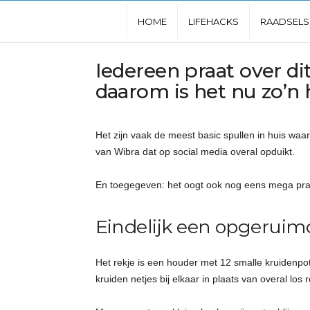
L
HOME
LIFEHACKS
RAADSELS
e
Iedereen praat over d
daarom is het nu zo’n 
u
k
Het zijn vaak de meest basic spullen in huis waa
van
Wibra
dat op social media overal opduikt.
s
En toegegeven: het oogt ook nog eens mega prak
t
Eindelijk een opgeruim
e
w
Het rekje is een houder met 12 smalle kruidenpotje
kruiden netjes bij elkaar in plaats van overal los 
e