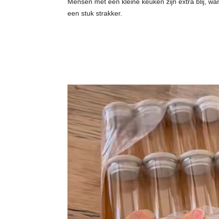
Mensen met een kleine keuken zijn extra blij, wa
een stuk strakker.
e
t
j
e
s