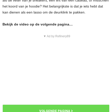
als de veter van je sneakers, een lint van een cadeau, of misschien
het koord van je hoodie? Het belangrijkste is dat je iets hebt dat
kan dienen als een lasso om de deurklink te pakken.
Bekijk de video op de volgende pagina…
▼ Ad by Refinery89
VOLGENDE PAGINA