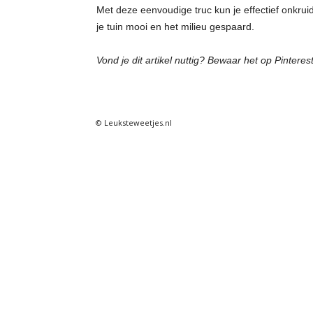
Met deze eenvoudige truc kun je effectief onkruid
e
je tuin mooi en het milieu gespaard.
t
Vond je dit artikel nuttig? Bewaar het op Pinterest
j
© Leuksteweetjes.nl
e
s