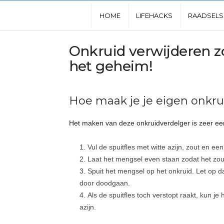
L
HOME
LIFEHACKS
RAADSELS
e
Onkruid verwijderen 
het geheim!
u
k
Hoe maak je je eigen onkru
s
Het maken van deze onkruidverdelger is zeer ee
t
Vul de spuitfles met witte azijn, zout en ee
Laat het mengsel even staan zodat het zout
e
Spuit het mengsel op het onkruid. Let op da
door doodgaan.
w
Als de spuitfles toch verstopt raakt, kun je 
azijn.
e