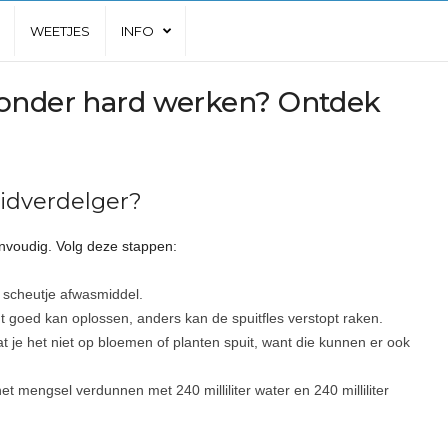
WEETJES
INFO
zonder hard werken? Ontdek
idverdelger?
nvoudig. Volg deze stappen:
n scheutje afwasmiddel.
 goed kan oplossen, anders kan de spuitfles verstopt raken.
t je het niet op bloemen of planten spuit, want die kunnen er ook
het mengsel verdunnen met 240 milliliter water en 240 milliliter