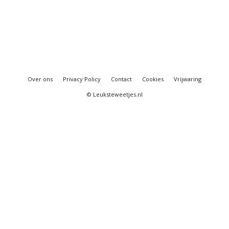
Over ons
Privacy Policy
Contact
Cookies
Vrijwaring
© Leuksteweetjes.nl