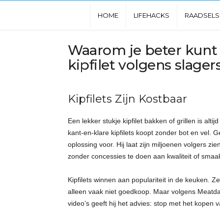
L
HOME
LIFEHACKS
RAADSELS
e
Waarom je beter kunt
kipfilet volgens slager
u
k
Kipfilets Zijn Kostbaar
s
Een lekker stukje kipfilet bakken of grillen is altijd
kant-en-klare kipfilets koopt zonder bot en vel. 
t
oplossing voor. Hij laat zijn miljoenen volgers zie
zonder concessies te doen aan kwaliteit of smaa
e
Kipfilets winnen aan populariteit in de keuken. Ze
w
alleen vaak niet goedkoop. Maar volgens Meatdad 
video’s geeft hij het advies: stop met het kopen v
e