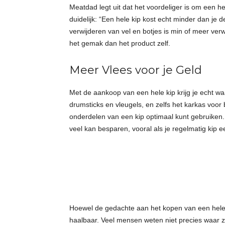
Meatdad legt uit dat het voordeliger is om een hel
e
duidelijk: “Een hele kip kost echt minder dan je de
verwijderen van vel en botjes is min of meer verwer
t
het gemak dan het product zelf.
j
Meer Vlees voor je Geld
e
Met de aankoop van een hele kip krijg je echt waa
drumsticks en vleugels, en zelfs het karkas voor 
s
onderdelen van een kip optimaal kunt gebruiken. Me
veel kan besparen, vooral als je regelmatig kip ee
Hoewel de gedachte aan het kopen van een hele ki
haalbaar. Veel mensen weten niet precies waar ze