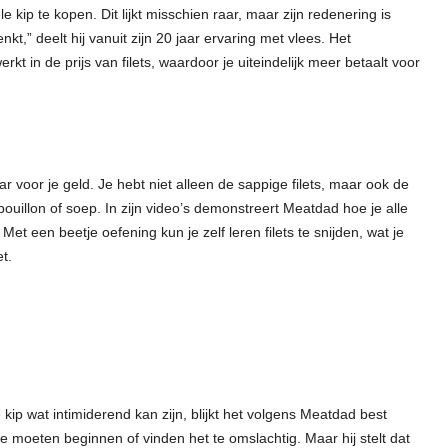
e kip te kopen. Dit lijkt misschien raar, maar zijn redenering is
nkt,” deelt hij vanuit zijn 20 jaar ervaring met vlees. Het
kt in de prijs van filets, waardoor je uiteindelijk meer betaalt voor
r voor je geld. Je hebt niet alleen de sappige filets, maar ook de
bouillon of soep. In zijn video’s demonstreert Meatdad hoe je alle
t een beetje oefening kun je zelf leren filets te snijden, wat je
t.
p wat intimiderend kan zijn, blijkt het volgens Meatdad best
 moeten beginnen of vinden het te omslachtig. Maar hij stelt dat