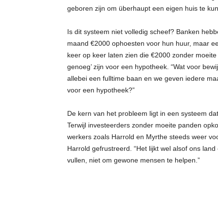
geboren zijn om überhaupt een eigen huis te kun
Is dit systeem niet volledig scheef? Banken heb
maand €2000 ophoesten voor hun huur, maar een 
keer op keer laten zien die €2000 zonder moeite te
genoeg’ zijn voor een hypotheek. “Wat voor bewij
allebei een fulltime baan en we geven iedere maa
voor een hypotheek?”
De kern van het probleem ligt in een systeem dat
Terwijl investeerders zonder moeite panden opk
werkers zoals Harrold en Myrthe steeds weer voor
Harrold gefrustreerd. “Het lijkt wel alsof ons lan
vullen, niet om gewone mensen te helpen.”