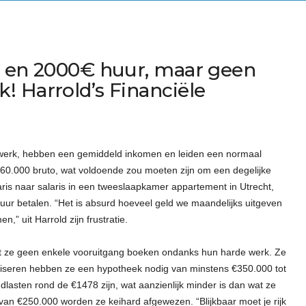
r en 2000€ huur, maar geen
! Harrold’s Financiële
et werk, hebben een gemiddeld inkomen en leiden een normaal
60.000 bruto, wat voldoende zou moeten zijn om een degelijke
ris naar salaris in een tweeslaapkamer appartement in Utrecht,
ur betalen. “Het is absurd hoeveel geld we maandelijks uitgeven
” uit Harrold zijn frustratie.
at ze geen enkele vooruitgang boeken ondanks hun harde werk. Ze
aliseren hebben ze een hypotheek nodig van minstens €350.000 tot
asten rond de €1478 zijn, wat aanzienlijk minder is dan wat ze
van €250.000 worden ze keihard afgewezen. “Blijkbaar moet je rijk