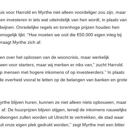
uis voor Harrold en Myrthe niet alleen voordeliger zou zijn, maar
investeren in iets wat uiteindelijk van hen wordt, in plaats van
dwijnen. Onredelijke regels en torenhoge prijzen houden hen
ogelijk lijkt. “Hoe moeten we ooit die €50.000 eigen inleg bij
vraagt Myrthe zich af.
en over het oplossen van de wooncrisis, maar werkelijk
en voor starters, maar wij merken er niks van,” zucht Harrold.
n op mensen met hogere inkomens of op investeerders.” In plaats
 de overheid vooral te letten op de belangen van banken en grote
yrthe blijven huren, kunnen ze niet alleen niets opbouwen, maar
 af. De huurprijzen blijven stijgen, terwijl de inkomens nauwelijks
dwongen zullen worden uit Utrecht te vertrekken, de stad waar
 uit onze eigen plek gedrukt worden,” zegt Myrthe met een bitter