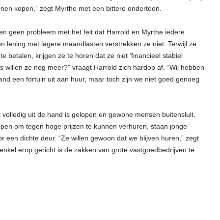
nen kopen,” zegt Myrthe met een bittere ondertoon.
ben geen probleem met het feit dat Harrold en Myrthe iedere
lening met lagere maandlasten verstrekken ze niet. Terwijl ze
 betalen, krijgen ze te horen dat ze niet ‘financieel stabiel
s willen ze nog meer?” vraagt Harrold zich hardop af. “Wij hebben
nd een fortuin uit aan huur, maar toch zijn we niet goed genoeg
 volledig uit de hand is gelopen en gewone mensen buitensluit.
open om tegen hoge prijzen te kunnen verhuren, staan jonge
 een dichte deur. “Ze willen gewoon dat we blijven huren,” zegt
d enkel erop gericht is de zakken van grote vastgoedbedrijven te