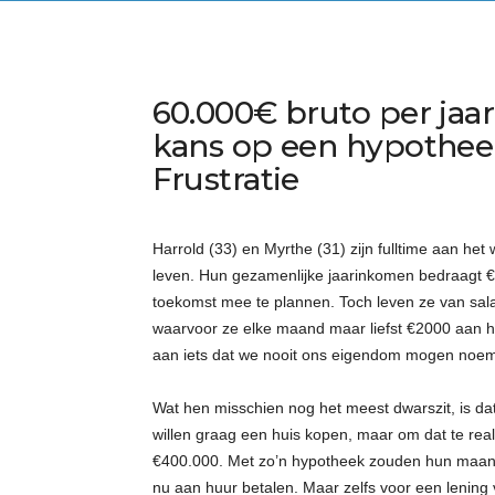
60.000€ bruto per jaa
kans op een hypotheek
Frustratie
Harrold (33) en Myrthe (31) zijn fulltime aan h
leven. Hun gezamenlijke jaarinkomen bedraagt €
toekomst mee te plannen. Toch leven ze van sala
waarvoor ze elke maand maar liefst €2000 aan hu
aan iets dat we nooit ons eigendom mogen noemen,
Wat hen misschien nog het meest dwarszit, is d
willen graag een huis kopen, maar om dat te re
€400.000. Met zo’n hypotheek zouden hun maandl
nu aan huur betalen. Maar zelfs voor een lening 