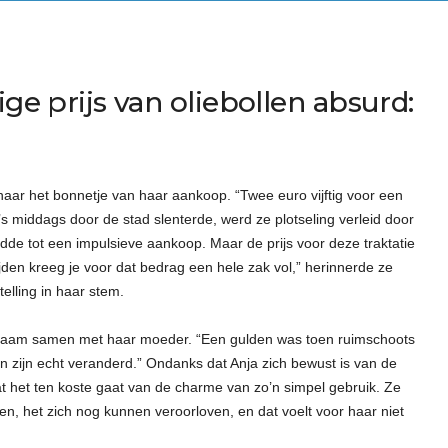
ige prijs van oliebollen absurd:
ar het bonnetje van haar aankoop. “Twee euro vijftig voor een
ze ’s middags door de stad slenterde, werd ze plotseling verleid door
idde tot een impulsieve aankoop. Maar de prijs voor deze traktatie
den kreeg je voor dat bedrag een hele zak vol,” herinnerde ze
elling in haar stem.
nkraam samen met haar moeder. “Een gulden was toen ruimschoots
en zijn echt veranderd.” Ondanks dat Anja zich bewust is van de
at het ten koste gaat van de charme van zo’n simpel gebruik. Ze
ben, het zich nog kunnen veroorloven, en dat voelt voor haar niet