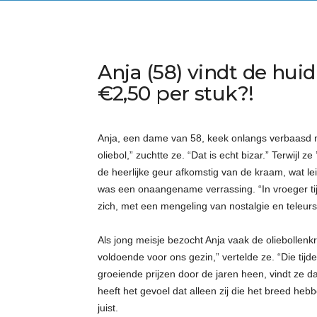
Anja (58) vindt de huid
€2,50 per stuk?!
Anja, een dame van 58, keek onlangs verbaasd na
oliebol,” zuchtte ze. “Dat is echt bizar.” Terwijl 
de heerlijke geur afkomstig van de kraam, wat le
was een onaangename verrassing. “In vroeger tij
zich, met een mengeling van nostalgie en teleurst
Als jong meisje bezocht Anja vaak de oliebolle
voldoende voor ons gezin,” vertelde ze. “Die tijd
groeiende prijzen door de jaren heen, vindt ze d
heeft het gevoel dat alleen zij die het breed heb
juist.