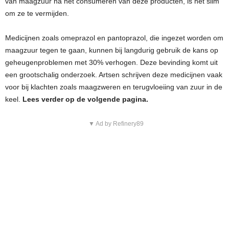
van maagzuur na het consumeren van deze producten, is het slim
om ze te vermijden.
Medicijnen zoals omeprazol en pantoprazol, die ingezet worden om
maagzuur tegen te gaan, kunnen bij langdurig gebruik de kans op
geheugenproblemen met 30% verhogen. Deze bevinding komt uit
een grootschalig onderzoek. Artsen schrijven deze medicijnen vaak
voor bij klachten zoals maagzweren en terugvloeiing van zuur in de
keel.
Lees verder op de volgende pagina.
▼ Ad by Refinery89