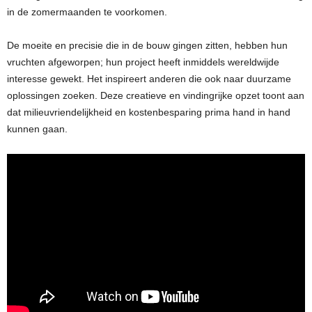
in de zomermaanden te voorkomen.
De moeite en precisie die in de bouw gingen zitten, hebben hun
vruchten afgeworpen; hun project heeft inmiddels wereldwijde
interesse gewekt. Het inspireert anderen die ook naar duurzame
oplossingen zoeken. Deze creatieve en vindingrijke opzet toont aan
dat milieuvriendelijkheid en kostenbesparing prima hand in hand
kunnen gaan.