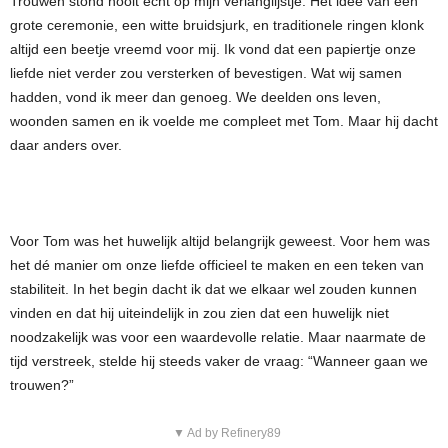
Trouwen stond nooit echt op mijn verlanglijstje. Het idee van een
grote ceremonie, een witte bruidsjurk, en traditionele ringen klonk
altijd een beetje vreemd voor mij. Ik vond dat een papiertje onze
liefde niet verder zou versterken of bevestigen. Wat wij samen
hadden, vond ik meer dan genoeg. We deelden ons leven,
woonden samen en ik voelde me compleet met Tom. Maar hij dacht
daar anders over.
Voor Tom was het huwelijk altijd belangrijk geweest. Voor hem was
het dé manier om onze liefde officieel te maken en een teken van
stabiliteit. In het begin dacht ik dat we elkaar wel zouden kunnen
vinden en dat hij uiteindelijk in zou zien dat een huwelijk niet
noodzakelijk was voor een waardevolle relatie. Maar naarmate de
tijd verstreek, stelde hij steeds vaker de vraag: “Wanneer gaan we
trouwen?”
▼ Ad by Refinery89