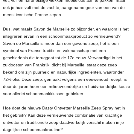
vet, vuil en hardnekkige vlekken moeiteloos aan te pakken, maar
ook je huis vult met de zachte, aangename geur van een van de
meest iconische Franse zepen.
Dus, wat maakt Savon de Marseille zo bijzonder, en waarom is het
integreren ervan in een schoonmaakproduct zo vernieuwend?
Savon de Marseille is meer dan een gewone zeep; het is een
symbool van Franse traditie en vakmanschap met een
geschiedenis die teruggaat tot de 17e eeuw. Vervaardigd in het
zuidoosten van Frankrijk, dicht bij Marseille, staat deze zeep
bekend om zijn puurheid en natuurlijke ingrediënten, waaronder
72% olie. Deze zeep, gemaakt volgens een eeuwenoud recept, is
door de jaren heen een milieuvriendelijke en huidvriendelijke keuze
voor allerlei schoonmaakklussen gebleken.
Hoe doet de nieuwe Dasty Ontvetter Marseille Zeep Spray het in
het gebruik? Kan deze vernieuwende combinatie van krachtige
ontvetter en traditionele zeep daadwerkelijk verschil maken in je
dagelijkse schoonmaakroutine?