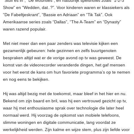
“Stuif es in”, “De Mounties”, en natuurlijk spelshows zoals “1-2-3
Show” en “Wedden, dat..?”. Voor kinderen waren er klassiekers als
“De Fabeltjeskrant”, “Bassie en Adriaan” en “Tik Tak”. Ook
Amerikaanse series zoals “Dallas”, “The A-Team” en “Dynasty”
waren razend populair.
Met niet meer dan een paar zenders was televisie kijken een
gezamenlijk gebeuren: hele gezinnen en zelfs buurtgenoten
bespraken altijd wat er de vorige avond op tv was geweest. De
komst van de videorecorder veranderde dingen, het gaf mensen
voor het eerst de kans om hun favoriete programma’s op te nemen
en nog eens te bekijken.
Hij was altijd bezig met de toekomst, maar bleef in het hier en nu.
Bekend om zijn baard en bril, was hij een vertrouwd gezicht op tv,
waar hij met enthousiasme sprak over technologie die later heel
normaal werd. Hij voorzag de opkomst van mobiele telefoons,
slimme woningen en digitale communicatie, lang voordat ze
werkelijkheid werden. Zijn kalme en wijze stem, plus zijn liefde voor