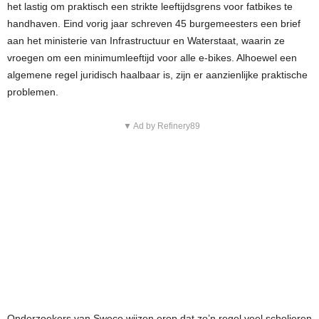
het lastig om praktisch een strikte leeftijdsgrens voor fatbikes te
handhaven. Eind vorig jaar schreven 45 burgemeesters een brief
aan het ministerie van Infrastructuur en Waterstaat, waarin ze
vroegen om een minimumleeftijd voor alle e-bikes. Alhoewel een
algemene regel juridisch haalbaar is, zijn er aanzienlijke praktische
problemen.
▼ Ad by Refinery89
Onderzoekers van Sweco wijzen erop dat zo’n regel veel scholieren