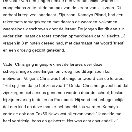
De vader van een jongen deelde een verhaal online waarin hij
vraagtekens zette bij de aanpak van de leraar van zijn zoon. Dit
verhaal kreeg veel aandacht. Zijn zoon, Kamdyn Piland, had een
rekentoets teruggekregen met daarop de woorden ‘volkomen
waardeloos’ geschreven door de leraar. De jongen liet dit aan zijn
vader zien; naast de toets stonden opmerkingen dat hij slechts 13
vragen in 3 minuten gereed had, met daarnaast het woord ‘triest’
en een droevig gezicht getekend.
Vader Chris ging in gesprek met de lerares over deze
scherpzinnige opmerkingen en vroeg hoe dit zijn zoon kon
motiveren. Volgens Chris was het enige antwoord van de lerares:
“Het spijt me dat je het zo ervaart.” Omdat Chris het gevoel had dat
zijn zorgen niet serieus genomen werden door de school, besloot
hij zijn ervaring te delen op Facebook. Hij vond het onbegrijpelijk
dat een kind op deze manier behandeld zou worden. Kamdyn
vertelde ook aan Fox56 News wat hij ervan vond: “Ik voelde me
heel verdrietig, boos en gekwetst. Het was echt onvriendelijk.”