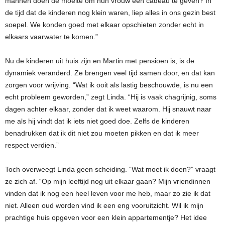
mannen doen de moeite om hun vrouw een cadeau te geven? In
de tijd dat de kinderen nog klein waren, liep alles in ons gezin best
soepel. We konden goed met elkaar opschieten zonder echt in
elkaars vaarwater te komen.”
Nu de kinderen uit huis zijn en Martin met pensioen is, is de
dynamiek veranderd. Ze brengen veel tijd samen door, en dat kan
zorgen voor wrijving. “Wat ik ooit als lastig beschouwde, is nu een
echt probleem geworden,” zegt Linda. “Hij is vaak chagrijnig, soms
dagen achter elkaar, zonder dat ik weet waarom. Hij snauwt naar
me als hij vindt dat ik iets niet goed doe. Zelfs de kinderen
benadrukken dat ik dit niet zou moeten pikken en dat ik meer
respect verdien.”
Toch overweegt Linda geen scheiding. “Wat moet ik doen?” vraagt
ze zich af. “Op mijn leeftijd nog uit elkaar gaan? Mijn vriendinnen
vinden dat ik nog een heel leven voor me heb, maar zo zie ik dat
niet. Alleen oud worden vind ik een eng vooruitzicht. Wil ik mijn
prachtige huis opgeven voor een klein appartementje? Het idee