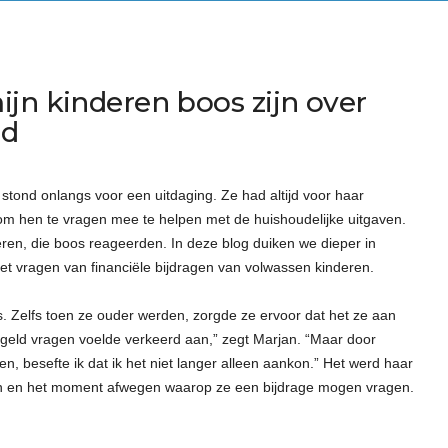
jn kinderen boos zijn over
ld
stond onlangs voor een uitdaging. Ze had altijd voor haar
 om hen te vragen mee te helpen met de huishoudelijke uitgaven.
deren, die boos reageerden. In deze blog duiken we dieper in
et vragen van financiële bijdragen van volwassen kinderen.
s. Zelfs toen ze ouder werden, zorgde ze ervoor dat het ze aan
en geld vragen voelde verkeerd aan,” zegt Marjan. “Maar door
en, besefte ik dat ik het niet langer alleen aankon.” Het werd haar
itten en het moment afwegen waarop ze een bijdrage mogen vragen.