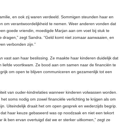
 familie, en ook zij waren verdeeld. Sommigen steunden haar en
en om verantwoordelijkheid te nemen. Weer anderen vonden dat
 een goede vriendin, moedigde Marjan aan om voet bij stuk te
te dragen,” zegt Sandra. “Geld komt niet zomaar aanwaaien, en
ven verbonden zijn.”
 vast aan haar beslissing. Ze maakte haar kinderen duidelijk dat
an liefde voortkwam. Ze bood aan om samen naar de financiën te
ngrijk om open te blijven communiceren en gezamenlijk tot een
teit van ouder-kindrelaties wanneer kinderen volwassen worden.
s het soms nodig om zowel financiële verlichting te krijgen als om
ijn. Uiteindelijk draait het om open gesprek en wederzijds begrip.
n dat haar keuze gebaseerd was op noodzaak en niet een tekort
r ik ben ervan overtuigd dat we er sterker uitkomen,” zegt ze