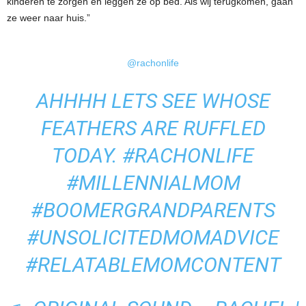
kinderen te zorgen en leggen ze op bed. Als wij terugkomen, gaan
ze weer naar huis.”
@rachonlife
AHHHH LETS SEE WHOSE
FEATHERS ARE RUFFLED
TODAY.
#RACHONLIFE
#MILLENNIALMOM
#BOOMERGRANDPARENTS
#UNSOLICITEDMOMADVICE
#RELATABLEMOMCONTENT