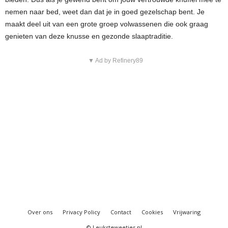
nemen naar bed, weet dan dat je in goed gezelschap bent. Je
maakt deel uit van een grote groep volwassenen die ook graag
genieten van deze knusse en gezonde slaaptraditie.
▼ Ad by Refinery89
Over ons
Privacy Policy
Contact
Cookies
Vrijwaring
© Leuksteweetjes.nl