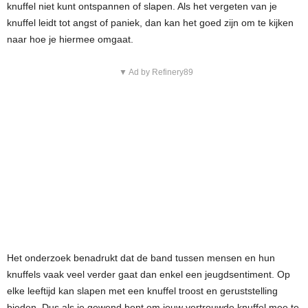
knuffel niet kunt ontspannen of slapen. Als het vergeten van je
knuffel leidt tot angst of paniek, dan kan het goed zijn om te kijken
naar hoe je hiermee omgaat.
▼ Ad by Refinery89
Het onderzoek benadrukt dat de band tussen mensen en hun
knuffels vaak veel verder gaat dan enkel een jeugdsentiment. Op
elke leeftijd kan slapen met een knuffel troost en geruststelling
bieden. Dus als je gewend bent om jouw vertrouwde knuffel mee te