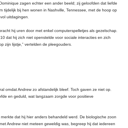
Dominique zagen echter een ander beeld; zij geloofden dat liefde
 tijdelijk bij hen wonen in Nashville, Tennessee, met de hoop op
 vol uitdagingen.
bracht hij uren door met enkel computerspelletjes als gezelschap.
at hij zich niet openstelde voor sociale interacties en zich
p zijn lijstje,” vertelden de pleegouders.
al omdat Andrew zo afstandelijk bleef. Toch gaven ze niet op.
iefde en geduld, wat langzaam zorgde voor positieve
erkte dat hij hier anders behandeld werd. De biologische zoon
e met Andrew niet meteen geweldig was, begreep hij dat iedereen