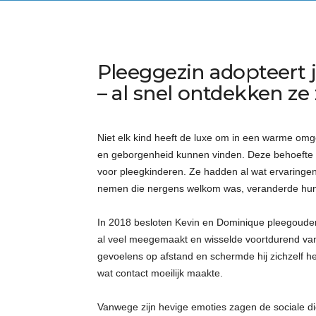
Pleeggezin adopteert 
– al snel ontdekken ze 
Niet elk kind heeft de luxe om in een warme omge
en geborgenheid kunnen vinden. Deze behoefte i
voor pleegkinderen. Ze hadden al wat ervaringen
nemen die nergens welkom was, veranderde hun
In 2018 besloten Kevin en Dominique pleegoude
al veel meegemaakt en wisselde voortdurend van o
gevoelens op afstand en schermde hij zichzelf he
wat contact moeilijk maakte.
Vanwege zijn hevige emoties zagen de sociale die