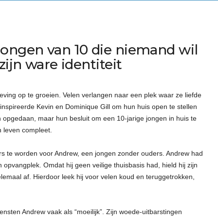
jongen van 10 die niemand wil
zijn ware identiteit
ving op te groeien. Velen verlangen naar een plek waar ze liefde
nspireerde Kevin en Dominique Gill om hun huis open te stellen
 opgedaan, maar hun besluit om een 10-jarige jongen in huis te
 leven compleet.
rs te worden voor Andrew, een jongen zonder ouders. Andrew had
pvangplek. Omdat hij geen veilige thuisbasis had, hield hij zijn
lemaal af. Hierdoor leek hij voor velen koud en teruggetrokken,
nsten Andrew vaak als “moeilijk”. Zijn woede-uitbarstingen