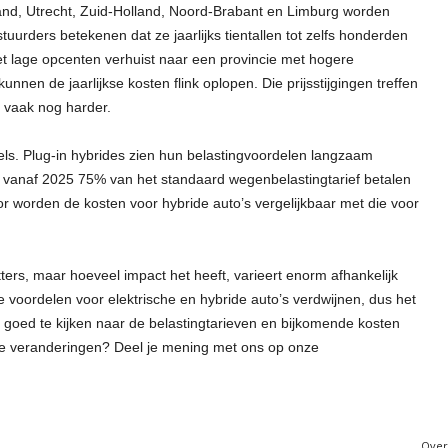
rland, Utrecht, Zuid-Holland, Noord-Brabant en Limburg worden
urders betekenen dat ze jaarlijks tientallen tot zelfs honderden
met lage opcenten verhuist naar een provincie met hogere
nnen de jaarlijkse kosten flink oplopen. Die prijsstijgingen treffen
n vaak nog harder.
els. Plug-in hybrides zien hun belastingvoordelen langzaam
n vanaf 2025 75% van het standaard wegenbelastingtarief betalen
or worden de kosten voor hybride auto’s vergelijkbaar met die voor
ers, maar hoeveel impact het heeft, varieert enorm afhankelijk
e voordelen voor elektrische en hybride auto’s verdwijnen, dus het
m goed te kijken naar de belastingtarieven en bijkomende kosten
deze veranderingen? Deel je mening met ons op onze
Over