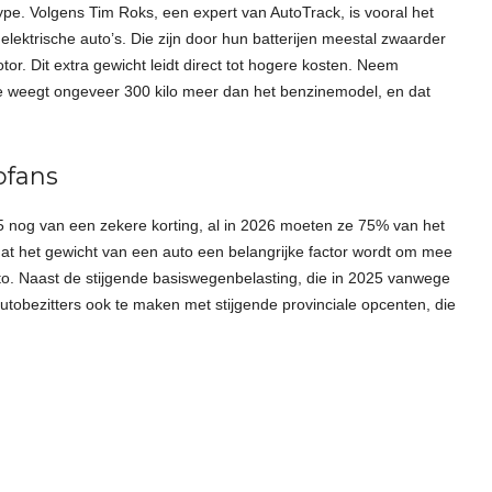
type. Volgens Tim Roks, een expert van AutoTrack, is vooral het
elektrische auto’s. Die zijn door hun batterijen meestal zwaarder
or. Dit extra gewicht leidt direct tot hogere kosten. Neem
ie weegt ongeveer 300 kilo meer dan het benzinemodel, en dat
ofans
025 nog van een zekere korting, al in 2026 moeten ze 75% van het
at het gewicht van een auto een belangrijke factor wordt om mee
to. Naast de stijgende basiswegenbelasting, die in 2025 vanwege
autobezitters ook te maken met stijgende provinciale opcenten, die