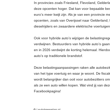
In provincies zoals Friesland, Flevoland, Gelde
deze opcenten hoger. Dat kan voor bepaalde bestu
euro’s meer kwijt zijn. Als je van een provincie 
opcenten, zoals van Overijssel naar Gelderland, ku
dieselrijders en zwaardere elektrische voertuige
Ook voor hybride auto’s wijzigen de belastingreg
verdwijnen. Bestuurders van hybride auto’s gaa
en in 2026 verdwijnt de korting helemaal. Hierdo
auto’s op traditionele brandstof.
Deze belastingaanpassingen raken alle autobezitt
van het type voertuig en waar je woont. De fiscal
wordt belangrijker dan ooit voor autobezitters o
als ze een auto willen kopen. Wat vind jij van 
Facebookpagina!
© Leuksteweetjes.nl