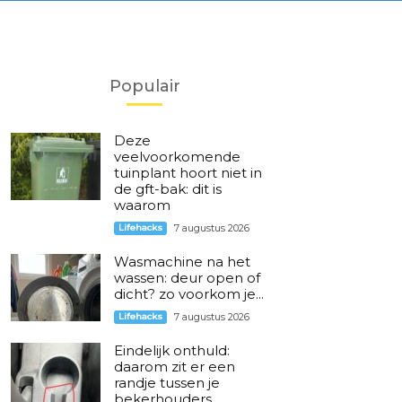
Populair
Deze
veelvoorkomende
tuinplant hoort niet in
de gft-bak: dit is
waarom
Lifehacks
7 augustus 2026
Wasmachine na het
wassen: deur open of
dicht? zo voorkom je...
Lifehacks
7 augustus 2026
Eindelijk onthuld:
daarom zit er een
randje tussen je
bekerhouders