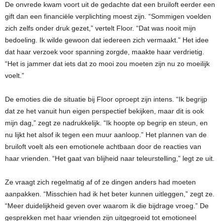
De onvrede kwam voort uit de gedachte dat een bruiloft eerder een
gift dan een financiële verplichting moest zijn. “Sommigen voelden
zich zelfs onder druk gezet,” vertelt Floor. “Dat was nooit mijn
bedoeling. Ik wilde gewoon dat iedereen zich vermaakt.” Het idee
dat haar verzoek voor spanning zorgde, maakte haar verdrietig.
“Het is jammer dat iets dat zo mooi zou moeten zijn nu zo moeilijk
voelt.”
De emoties die de situatie bij Floor oproept zijn intens. “Ik begrijp
dat ze het vanuit hun eigen perspectief bekijken, maar dit is ook
mijn dag,” zegt ze nadrukkelijk. “Ik hoopte op begrip en steun, en
nu lijkt het alsof ik tegen een muur aanloop.” Het plannen van de
bruiloft voelt als een emotionele achtbaan door de reacties van
haar vrienden. “Het gaat van blijheid naar teleurstelling,” legt ze uit.
Ze vraagt zich regelmatig af of ze dingen anders had moeten
aanpakken. “Misschien had ik het beter kunnen uitleggen,” zegt ze.
“Meer duidelijkheid geven over waarom ik die bijdrage vroeg.” De
gesprekken met haar vrienden zijn uitgegroeid tot emotioneel