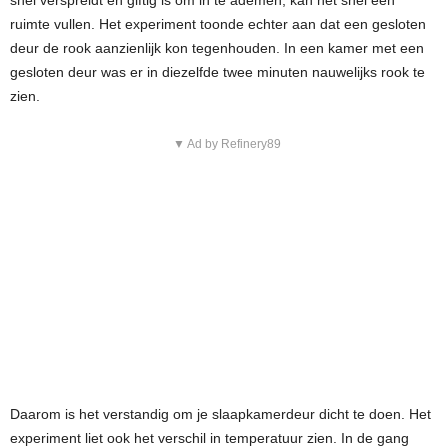
snel verspreidt en giftig is om in te ademen, kan het snel een
ruimte vullen. Het experiment toonde echter aan dat een gesloten
deur de rook aanzienlijk kon tegenhouden. In een kamer met een
gesloten deur was er in diezelfde twee minuten nauwelijks rook te
zien.
▼ Ad by Refinery89
Daarom is het verstandig om je slaapkamerdeur dicht te doen. Het
experiment liet ook het verschil in temperatuur zien. In de gang