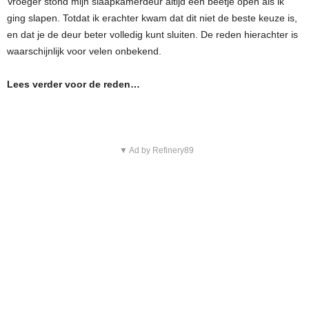
Vroeger stond mijn slaapkamerdeur altijd een beetje open als ik
ging slapen. Totdat ik erachter kwam dat dit niet de beste keuze is,
en dat je de deur beter volledig kunt sluiten. De reden hierachter is
waarschijnlijk voor velen onbekend.
Lees verder voor de reden…
▼ Ad by Refinery89