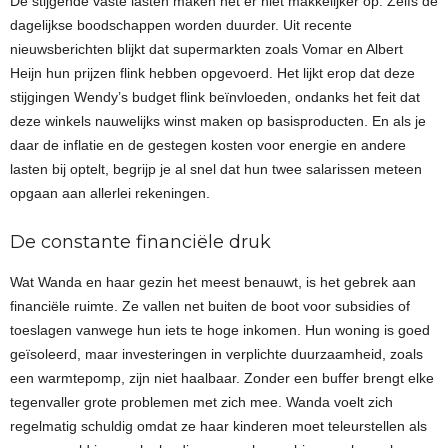
De stijgende vaste lasten maken het er niet makkelijker op. Zelfs de
dagelijkse boodschappen worden duurder. Uit recente
nieuwsberichten blijkt dat supermarkten zoals Vomar en Albert
Heijn hun prijzen flink hebben opgevoerd. Het lijkt erop dat deze
stijgingen Wendy’s budget flink beïnvloeden, ondanks het feit dat
deze winkels nauwelijks winst maken op basisproducten. En als je
daar de inflatie en de gestegen kosten voor energie en andere
lasten bij optelt, begrijp je al snel dat hun twee salarissen meteen
opgaan aan allerlei rekeningen.
De constante financiële druk
Wat Wanda en haar gezin het meest benauwt, is het gebrek aan
financiële ruimte. Ze vallen net buiten de boot voor subsidies of
toeslagen vanwege hun iets te hoge inkomen. Hun woning is goed
geïsoleerd, maar investeringen in verplichte duurzaamheid, zoals
een warmtepomp, zijn niet haalbaar. Zonder een buffer brengt elke
tegenvaller grote problemen met zich mee. Wanda voelt zich
regelmatig schuldig omdat ze haar kinderen moet teleurstellen als