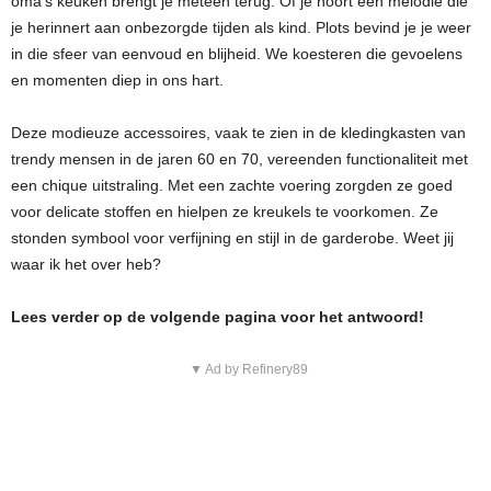
oma’s keuken brengt je meteen terug. Of je hoort een melodie die
je herinnert aan onbezorgde tijden als kind. Plots bevind je je weer
in die sfeer van eenvoud en blijheid. We koesteren die gevoelens
en momenten diep in ons hart.
Deze modieuze accessoires, vaak te zien in de kledingkasten van
trendy mensen in de jaren 60 en 70, vereenden functionaliteit met
een chique uitstraling. Met een zachte voering zorgden ze goed
voor delicate stoffen en hielpen ze kreukels te voorkomen. Ze
stonden symbool voor verfijning en stijl in de garderobe. Weet jij
waar ik het over heb?
Lees verder op de volgende pagina voor het antwoord!
▼ Ad by Refinery89