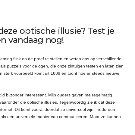
 deze optische illusie? Test je
n vandaag nog!
ming flink op de proef te stellen en weten ons op verschillende
ls puzzels voor de ogen, die onze zintuigen testen en laten zien
Een sterk voorbeeld komt uit 1888 en toont hoe er steeds nieuwe
tijd bijzonder interessant. Mijn ouders gaven me regelmatig
, waaronder die optische illusies. Tegenwoordig zie ik dat deze
ternet. Dit komt vooral doordat ze universeel zijn – iedereen
ren als een universele manier van communiceren. Maar ze kunnen