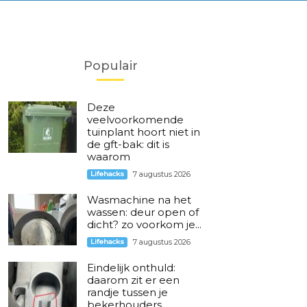
Populair
Deze
veelvoorkomende
tuinplant hoort niet in
de gft-bak: dit is
waarom
Lifehacks
7 augustus 2026
Wasmachine na het
wassen: deur open of
dicht? zo voorkom je...
Lifehacks
7 augustus 2026
Eindelijk onthuld:
daarom zit er een
randje tussen je
bekerhouders