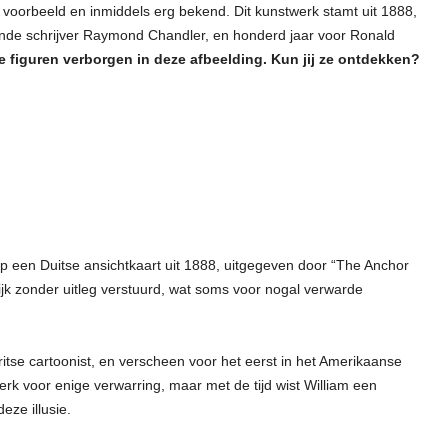
 voorbeeld en inmiddels erg bekend. Dit kunstwerk stamt uit 1888,
ende schrijver Raymond Chandler, en honderd jaar voor Ronald
ee figuren verborgen in deze afbeelding. Kun jij ze ontdekken?
 op een Duitse ansichtkaart uit 1888, uitgegeven door “The Anchor
 zonder uitleg verstuurd, wat soms voor nogal verwarde
ritse cartoonist, en verscheen voor het eerst in het Amerikaanse
rk voor enige verwarring, maar met de tijd wist William een
ze illusie.