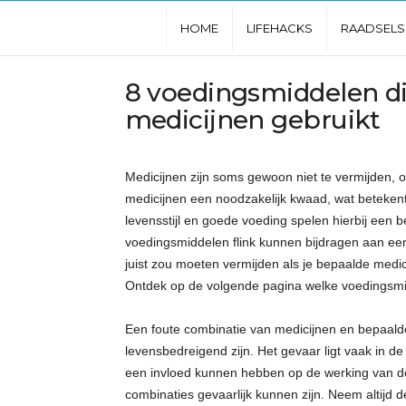
L
HOME
LIFEHACKS
RAADSELS
e
8 voedingsmiddelen di
medicijnen gebruikt
u
k
Medicijnen zijn soms gewoon niet te vermijden, oo
medicijnen een noodzakelijk kwaad, wat betekent
s
levensstijl en goede voeding spelen hierbij een 
voedingsmiddelen flink kunnen bijdragen aan ee
t
juist zou moeten vermijden als je bepaalde medici
Ontdek op de volgende pagina welke voedingsmidd
e
Een foute combinatie van medicijnen en bepaald
w
levensbedreigend zijn. Het gevaar ligt vaak in d
een invloed kunnen hebben op de werking van de
e
combinaties gevaarlijk kunnen zijn. Neem altijd d