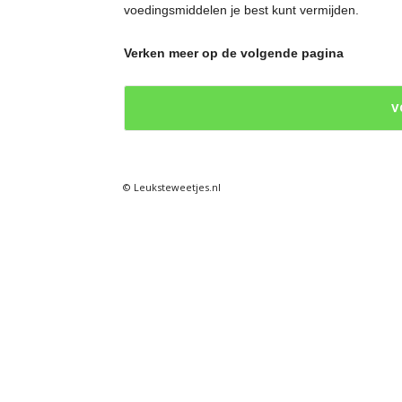
voedingsmiddelen je best kunt vermijden.
e
Verken meer op de volgende pagina
t
V
j
e
© Leuksteweetjes.nl
s