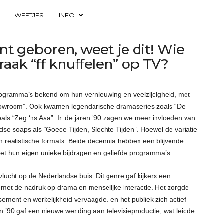
WEETJES
INFO
ent geboren, weet je dit! Wie
aak “ff knuffelen” op TV?
programma’s bekend om hun vernieuwing en veelzijdigheid, met
howroom”. Ook kwamen legendarische dramaseries zoals “De
als “Zeg ‘ns Aaa”. In de jaren ’90 zagen we meer invloeden van
ndse soaps als “Goede Tijden, Slechte Tijden”. Hoewel de variatie
n realistische formats. Beide decennia hebben een blijvende
met hun eigen unieke bijdragen en geliefde programma’s.
vlucht op de Nederlandse buis. Dit genre gaf kijkers een
, met de nadruk op drama en menselijke interactie. Het zorgde
sement en werkelijkheid vervaagde, en het publiek zich actief
en ’90 gaf een nieuwe wending aan televisieproductie, wat leidde