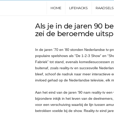
L
HOME
LIFEHACKS
RAADSELS
e
Als je in de jaren 90 b
zei de beroemde uitspr
u
k
In de jaren ’70 en ’80 stonden Nederlandse tv-
populaire spelshows als “De 1-2-3 Show” en “S
s
Fabriek” tot stand, evenals komediesuccessen zo
buitenaf, zoals reality-tv en succesvolle Nederla
t
bleef, schoof de nadruk naar meer interactieve e
invloed gehad op de Nederlandse televisie, elk 
e
Aan het eind van de jaren ’90 nam reality-tv een 
w
bijzondere inkijk in het leven van de deelnemers
voor een verschuiving waarbij de lijn tussen amu
e
betrokken voelde bij de show. Reality-tv eind jar