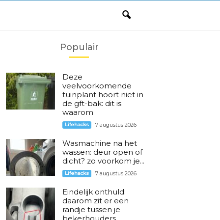
Populair
Deze
veelvoorkomende
tuinplant hoort niet in
de gft-bak: dit is
waarom
Lifehacks
7 augustus 2026
Wasmachine na het
wassen: deur open of
dicht? zo voorkom je...
Lifehacks
7 augustus 2026
Eindelijk onthuld:
daarom zit er een
randje tussen je
bekerhouders