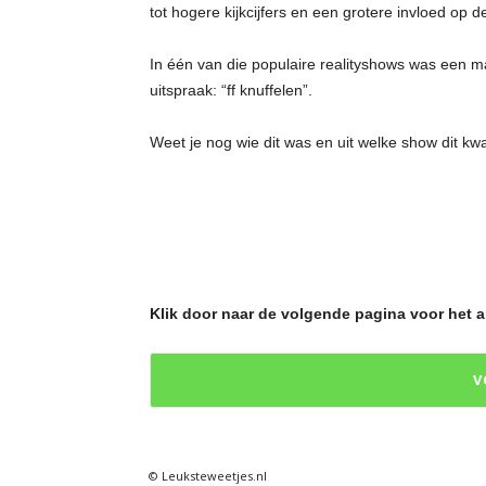
tot hogere kijkcijfers en een grotere invloed op d
e
In één van die populaire realityshows was een ma
t
uitspraak: “ff knuffelen”.
j
Weet je nog wie dit was en uit welke show dit k
e
s
Klik door naar de volgende pagina voor het 
V
© Leuksteweetjes.nl