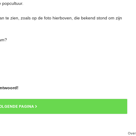
e popcultuur.
n te zien, zoals op de foto hierboven, die bekend stond om zijn
wam?
antwoord!
OLGENDE PAGINA
Over