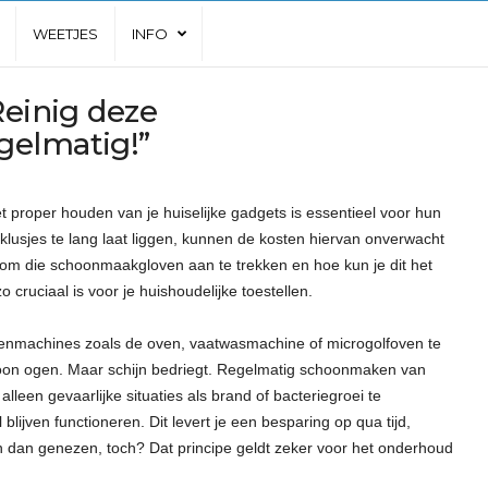
WEETJES
INFO
Reinig deze
gelmatig!”
t proper houden van je huiselijke gadgets is essentieel voor hun
usjes te lang laat liggen, kunnen de kosten hiervan onverwacht
k om die schoonmaakgloven aan te trekken en hoe kun je dit het
ruciaal is voor je huishoudelijke toestellen.
eukenmachines zoals de oven, vaatwasmachine of microgolfoven te
oon ogen. Maar schijn bedriegt. Regelmatig schoonmaken van
leen gevaarlijke situaties als brand of bacteriegroei te
lijven functioneren. Dit levert je een besparing op qua tijd,
en dan genezen, toch? Dat principe geldt zeker voor het onderhoud