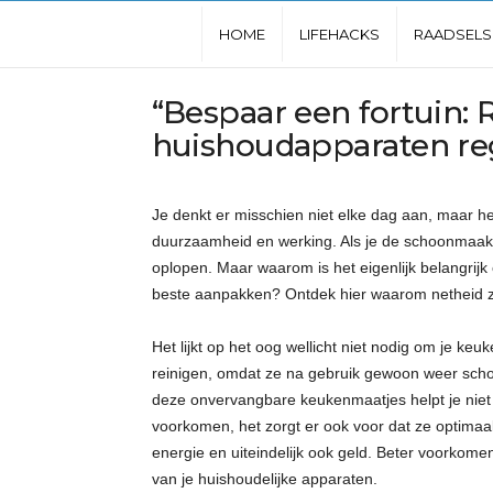
L
HOME
LIFEHACKS
RAADSELS
e
“Bespaar een fortuin: 
huishoudapparaten re
u
k
Je denkt er misschien niet elke dag aan, maar he
duurzaamheid en werking. Als je de schoonmaakkl
s
oplopen. Maar waarom is het eigenlijk belangrij
beste aanpakken? Ontdek hier waarom netheid zo c
t
Het lijkt op het oog wellicht niet nodig om je k
e
reinigen, omdat ze na gebruik gewoon weer sch
deze onvervangbare keukenmaatjes helpt je niet al
w
voorkomen, het zorgt er ook voor dat ze optimaal b
energie en uiteindelijk ook geld. Beter voorkom
e
van je huishoudelijke apparaten.