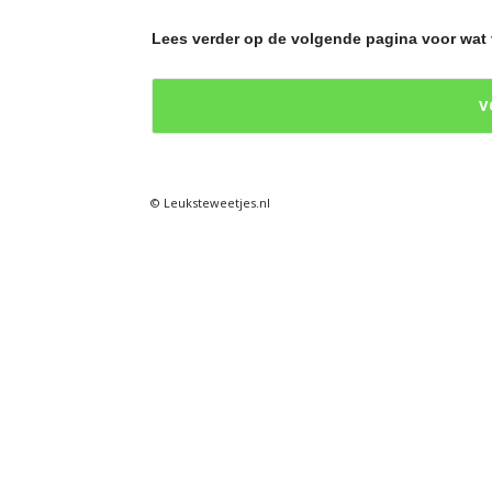
e
Lees verder op de volgende pagina voor wat
t
V
j
e
© Leuksteweetjes.nl
s