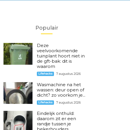
Populair
Deze
veelvoorkomende
tuinplant hoort niet in
de gft-bak: dit is
waarom
Lifehacks
7 augustus 2026
Wasmachine na het
wassen: deur open of
dicht? zo voorkom je...
Lifehacks
7 augustus 2026
Eindelijk onthuld:
daarom zit er een
randje tussen je
bekerhouders