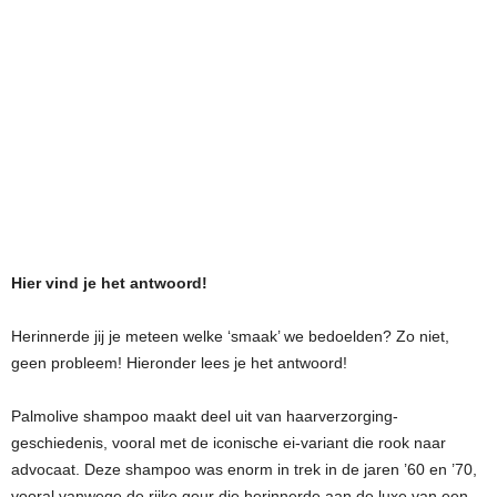
Hier vind je het antwoord!
Herinnerde jij je meteen welke ‘smaak’ we bedoelden? Zo niet,
geen probleem! Hieronder lees je het antwoord!
Palmolive shampoo maakt deel uit van haarverzorging-
geschiedenis, vooral met de iconische ei-variant die rook naar
advocaat. Deze shampoo was enorm in trek in de jaren ’60 en ’70,
vooral vanwege de rijke geur die herinnerde aan de luxe van een