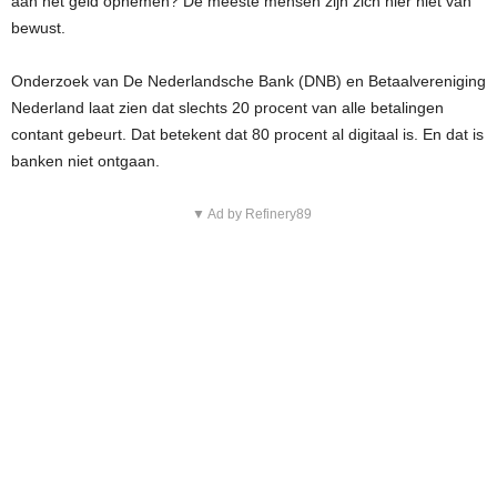
aan het geld opnemen? De meeste mensen zijn zich hier niet van
bewust.
Onderzoek van De Nederlandsche Bank (DNB) en Betaalvereniging
Nederland laat zien dat slechts 20 procent van alle betalingen
contant gebeurt. Dat betekent dat 80 procent al digitaal is. En dat is
banken niet ontgaan.
▼ Ad by Refinery89