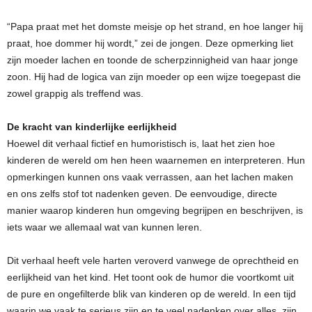
“Papa praat met het domste meisje op het strand, en hoe langer hij
praat, hoe dommer hij wordt,” zei de jongen. Deze opmerking liet
zijn moeder lachen en toonde de scherpzinnigheid van haar jonge
zoon. Hij had de logica van zijn moeder op een wijze toegepast die
zowel grappig als treffend was.
De kracht van kinderlijke eerlijkheid
Hoewel dit verhaal fictief en humoristisch is, laat het zien hoe
kinderen de wereld om hen heen waarnemen en interpreteren. Hun
opmerkingen kunnen ons vaak verrassen, aan het lachen maken
en ons zelfs stof tot nadenken geven. De eenvoudige, directe
manier waarop kinderen hun omgeving begrijpen en beschrijven, is
iets waar we allemaal wat van kunnen leren.
Dit verhaal heeft vele harten veroverd vanwege de oprechtheid en
eerlijkheid van het kind. Het toont ook de humor die voortkomt uit
de pure en ongefilterde blik van kinderen op de wereld. In een tijd
waarin we vaak te serieus zijn en te veel nadenken over alles, zijn