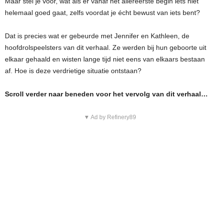
Maar stel je voor, wat als er vanaf het allereerste begin iets niet
helemaal goed gaat, zelfs voordat je écht bewust van iets bent?
Dat is precies wat er gebeurde met Jennifer en Kathleen, de
hoofdrolspeelsters van dit verhaal. Ze werden bij hun geboorte uit
elkaar gehaald en wisten lange tijd niet eens van elkaars bestaan
af. Hoe is deze verdrietige situatie ontstaan?
Scroll verder naar beneden voor het vervolg van dit verhaal…
▼ Ad by Refinery89