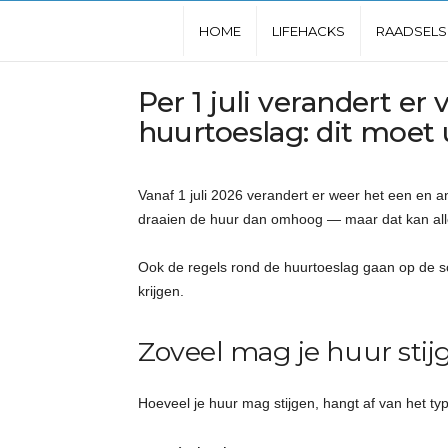
L
HOME
LIFEHACKS
RAADSELS
e
Per 1 juli verandert er
huurtoeslag: dit moet
u
k
Vanaf 1 juli 2026 verandert er weer het een en 
draaien de huur dan omhoog — maar dat kan allee
s
Ook de regels rond de huurtoeslag gaan op de 
t
krijgen.
e
Zoveel mag je huur stij
w
Hoeveel je huur mag stijgen, hangt af van het typ
e