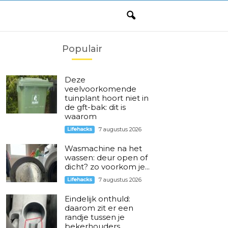
Populair
Deze
veelvoorkomende
tuinplant hoort niet in
de gft-bak: dit is
waarom
Lifehacks
7 augustus 2026
Wasmachine na het
wassen: deur open of
dicht? zo voorkom je...
Lifehacks
7 augustus 2026
Eindelijk onthuld:
daarom zit er een
randje tussen je
bekerhouders