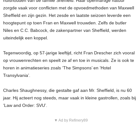
huishouden van de familie Sheffield. Haar openhartige natuur
zorgde vaak voor conflicten met de opvoedmethoden van Maxwell
Sheffield en zijn gezin. Het zesde en laatste seizoen leverde een
hoogtepunt op toen Fran en Maxwell trouwden. Zelfs de butler
Niles en C.C. Babcock, de zakenpartner van Sheffield, werden
uiteindelijk een koppel.
Tegenwoordig, op 57-jarige leeftijd, richt Fran Drescher zich vooral
op vrouwenrechten en speelt ze af en toe in musicals. Ze is ook te
horen in animatieseries zoals ‘The Simpsons’ en ‘Hotel
Transylvania’.
Charles Shaughnessy, die gestalte gaf aan Mr. Sheffield, is nu 60
jaar. Hij acteert nog steeds, maar vaak in kleine gastrollen, zoals bij
‘Law and Order: SVU’.
▼ Ad by Refinery89