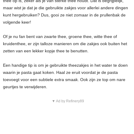
thee op is, zeker als je van sterke thee houdt. Dat is begrijpelijk,
maar wist je dat je die gebruikte zakjes voor allerlei andere dingen
kunt hergebruiken? Dus, gooi ze niet zomaar in de prullenbak de
volgende keer!
Of je nu fan bent van zwarte thee, groene thee, witte thee of
kruidenthee, er zijn talloze manieren om die zakjes ook buiten het
zetten van een lekker kopje thee te benutten.
Een handige tip is om je gebruikte theezakjes in het water te doen
waarin je pasta gaat koken. Haal ze eruit voordat je de pasta
toevoegt voor een subtiele extra smaak. Ook zijn ze top om nare
geurtjes te verwijderen.
▼ Ad by Refinery89