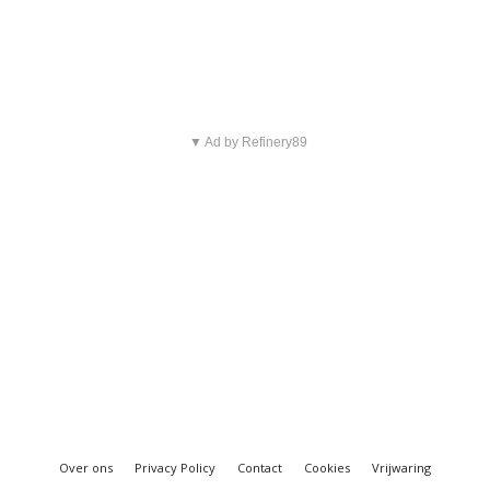
▼ Ad by Refinery89
Over ons
Privacy Policy
Contact
Cookies
Vrijwaring