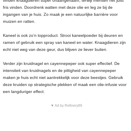
vinden knaagdieren super onaangenaam, terwijl mensen het juist
fris vinden. Doordrenk watten met deze olie en leg ze bij de
ingangen van je huis. Zo maak je een natuurlijke barrière voor
muizen en ratten.
Kaneel is ook zo’n topproduct. Strooi kaneelpoeder bij deuren en
ramen of gebruik een spray van kaneel en water. Knaagdieren zijn
echt niet weg van deze geur, dus blijven ze liever buiten.
Verder zijn kruidnagel en cayennepeper ook super effectief. De
intensiteit van kruidnagels en de pittigheid van cayennepeper
maken je huis echt niet aantrekkelijk voor deze beestjes. Gebruik
deze kruiden op strategische plekken of maak een olie-infusie voor
een langduriger effect.
▼ Ad by Refinery89