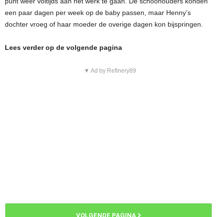
punt weer voltijds aan het werk te gaan. De schoonouders konden
een paar dagen per week op de baby passen, maar Henny’s
dochter vroeg of haar moeder de overige dagen kon bijspringen.
Lees verder op de volgende pagina
▼ Ad by Refinery89
VOLGENDE PAGINA