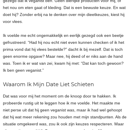
gezegd dat ik veganist ben. Geen dierlijke producten voor mij, of
het nou om eten gaat of kleding. Dat is een bewuste keuze. En wat
doet hij? Zonder erbij na te denken over mijn dieetkeuzes, kiest hij
voor vlees.
Ik voelde me echt ongemakkelijk en eerlijk gezegd ook een beetje
gefrustreerd. “Had hij nou echt niet even kunnen checken of ik het
prima vond dat hij vlees bestelde?” dacht ik bij mezelf. Dat is toch
geen enorme opgave? Maar nee, hij deed of er niks aan de hand
was. Toen ik er wat van zei, kwam hij met: “Dat kan toch gewoon?
Ik ben geen veganist.”
Waarom Ik Mijn Date Liet Schieten
Dat was voor mij het moment om de knoop door te hakken. Ik
probeerde rustig uit te leggen hoe ik me voelde. Het maakte me
niet perse uit dat hij geen veganist was, maar ik had wel gehoopt
dat hij wat meer rekening zou houden met mijn standpunten. Als de
situatie omgekeerd was, zou ik ook zijn keuzes respecteren. Maar