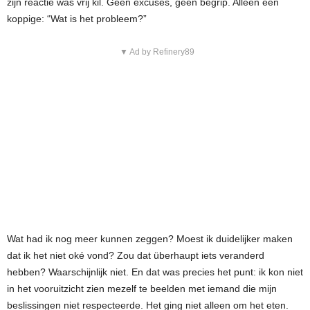
zijn reactie was vrij kil. Geen excuses, geen begrip. Alleen een
koppige: “Wat is het probleem?”
▼ Ad by Refinery89
Wat had ik nog meer kunnen zeggen? Moest ik duidelijker maken
dat ik het niet oké vond? Zou dat überhaupt iets veranderd
hebben? Waarschijnlijk niet. En dat was precies het punt: ik kon niet
in het vooruitzicht zien mezelf te beelden met iemand die mijn
beslissingen niet respecteerde. Het ging niet alleen om het eten.