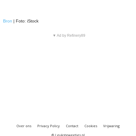
Bron
| Foto: iStock
▼ Ad by Refinery89
Over ons
Privacy Policy
Contact
Cookies
Vrijwaring
© Leuksteweetjes.nl