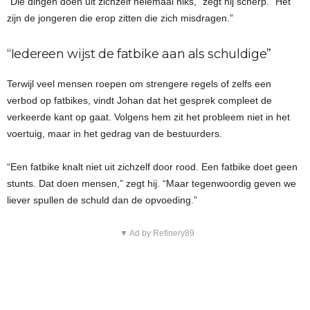
“Die dingen doen uit zichzelf helemaal niks,” zegt hij scherp. “Het
zijn de jongeren die erop zitten die zich misdragen.”
“Iedereen wijst de fatbike aan als schuldige”
Terwijl veel mensen roepen om strengere regels of zelfs een
verbod op fatbikes, vindt Johan dat het gesprek compleet de
verkeerde kant op gaat. Volgens hem zit het probleem niet in het
voertuig, maar in het gedrag van de bestuurders.
“Een fatbike knalt niet uit zichzelf door rood. Een fatbike doet geen
stunts. Dat doen mensen,” zegt hij. “Maar tegenwoordig geven we
liever spullen de schuld dan de opvoeding.”
▼ Ad by Refinery89