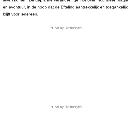
leven komen. De geplande veranderingen beloven nog meer magie
en avontuur, in de hoop dat de Efteling aantrekkelijk en toegankelijk
blijft voor iedereen.
▼ Ad by Refinery89
▼ Ad by Refinery89