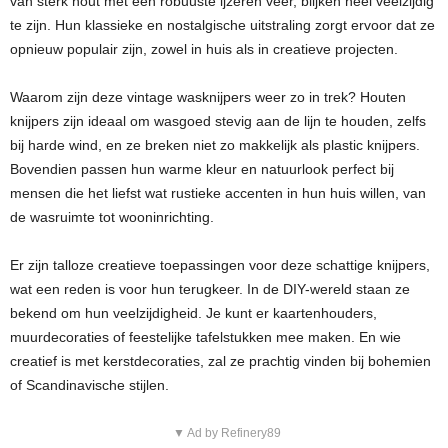
van sterk hout met een robuuste ijzeren veer, blijken heel veelzijdig
te zijn. Hun klassieke en nostalgische uitstraling zorgt ervoor dat ze
opnieuw populair zijn, zowel in huis als in creatieve projecten.
Waarom zijn deze vintage wasknijpers weer zo in trek? Houten
knijpers zijn ideaal om wasgoed stevig aan de lijn te houden, zelfs
bij harde wind, en ze breken niet zo makkelijk als plastic knijpers.
Bovendien passen hun warme kleur en natuurlook perfect bij
mensen die het liefst wat rustieke accenten in hun huis willen, van
de wasruimte tot wooninrichting.
Er zijn talloze creatieve toepassingen voor deze schattige knijpers,
wat een reden is voor hun terugkeer. In de DIY-wereld staan ze
bekend om hun veelzijdigheid. Je kunt er kaartenhouders,
muurdecoraties of feestelijke tafelstukken mee maken. En wie
creatief is met kerstdecoraties, zal ze prachtig vinden bij bohemien
of Scandinavische stijlen.
▼ Ad by Refinery89