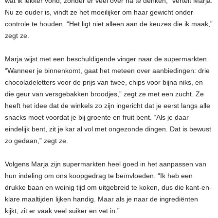
wat ik lekker vond, zonder er veel over na te denken,” vertelt Marja.
Nu ze ouder is, vindt ze het moeilijker om haar gewicht onder
controle te houden. “Het ligt niet alleen aan de keuzes die ik maak,”
zegt ze.
Marja wijst met een beschuldigende vinger naar de supermarkten.
“Wanneer je binnenkomt, gaat het meteen over aanbiedingen: drie
chocoladeletters voor de prijs van twee, chips voor bijna niks, en
die geur van versgebakken broodjes,” zegt ze met een zucht. Ze
heeft het idee dat de winkels zo zijn ingericht dat je eerst langs alle
snacks moet voordat je bij groente en fruit bent. “Als je daar
eindelijk bent, zit je kar al vol met ongezonde dingen. Dat is bewust
zo gedaan,” zegt ze.
Volgens Marja zijn supermarkten heel goed in het aanpassen van
hun indeling om ons koopgedrag te beïnvloeden. “Ik heb een
drukke baan en weinig tijd om uitgebreid te koken, dus die kant-en-
klare maaltijden lijken handig. Maar als je naar de ingrediënten
kijkt, zit er vaak veel suiker en vet in.”