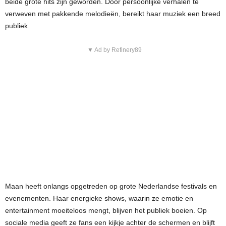
beide grote hits zijn geworden. Door persoonlijke verhalen te
verweven met pakkende melodieën, bereikt haar muziek een breed
publiek.
▼ Ad by Refinery89
Maan heeft onlangs opgetreden op grote Nederlandse festivals en
evenementen. Haar energieke shows, waarin ze emotie en
entertainment moeiteloos mengt, blijven het publiek boeien. Op
sociale media geeft ze fans een kijkje achter de schermen en blijft