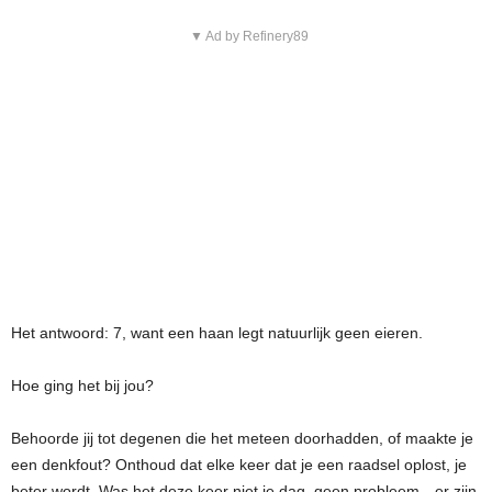
▼ Ad by Refinery89
Het antwoord: 7, want een haan legt natuurlijk geen eieren.
Hoe ging het bij jou?
Behoorde jij tot degenen die het meteen doorhadden, of maakte je
een denkfout? Onthoud dat elke keer dat je een raadsel oplost, je
beter wordt. Was het deze keer niet je dag, geen probleem—er zijn