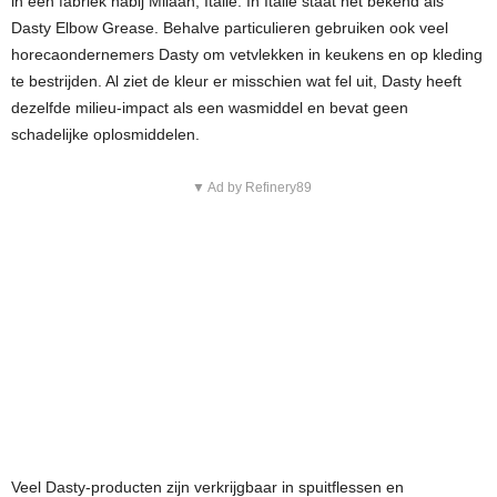
in een fabriek nabij Milaan, Italië. In Italië staat het bekend als
Dasty Elbow Grease. Behalve particulieren gebruiken ook veel
horecaondernemers Dasty om vetvlekken in keukens en op kleding
te bestrijden. Al ziet de kleur er misschien wat fel uit, Dasty heeft
dezelfde milieu-impact als een wasmiddel en bevat geen
schadelijke oplosmiddelen.
▼ Ad by Refinery89
Veel Dasty-producten zijn verkrijgbaar in spuitflessen en