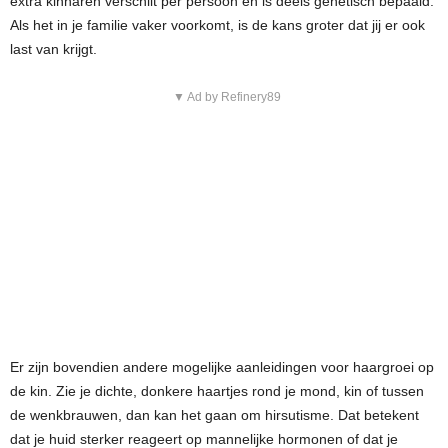
extra kinharen verschilt per persoon en is deels genetisch bepaald.
Als het in je familie vaker voorkomt, is de kans groter dat jij er ook
last van krijgt.
▼ Ad by Refinery89
Er zijn bovendien andere mogelijke aanleidingen voor haargroei op
de kin. Zie je dichte, donkere haartjes rond je mond, kin of tussen
de wenkbrauwen, dan kan het gaan om hirsutisme. Dat betekent
dat je huid sterker reageert op mannelijke hormonen of dat je