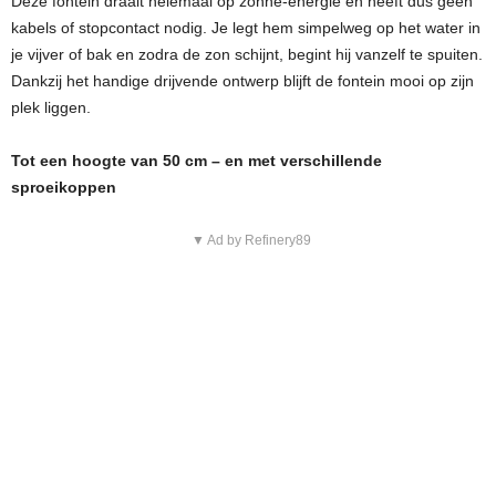
Deze fontein draait helemaal op zonne-energie en heeft dus geen
kabels of stopcontact nodig. Je legt hem simpelweg op het water in
je vijver of bak en zodra de zon schijnt, begint hij vanzelf te spuiten.
Dankzij het handige drijvende ontwerp blijft de fontein mooi op zijn
plek liggen.
Tot een hoogte van 50 cm – en met verschillende
sproeikoppen
▼ Ad by Refinery89